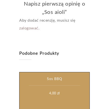
Napisz pierwszą opinię o
„Sos aioli”
Aby dodać recenzję, musisz się
zalogować
.
Podobne Produkty
Sos BBQ
4,00
zł