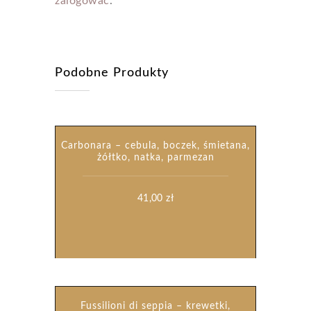
zalogować
.
Podobne Produkty
Carbonara – cebula, boczek, śmietana,
żółtko, natka, parmezan
41,00
zł
Fussilioni di seppia – krewetki,