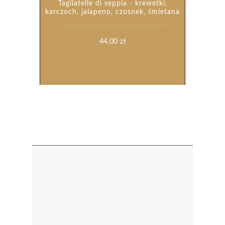
Tagliatelle di seppia - krewetki,
karczoch, jalapeno, czosnek, śmietana
44,00
zł