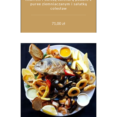
puree ziemniaczanym i sałatką
colesław
71,00
zł