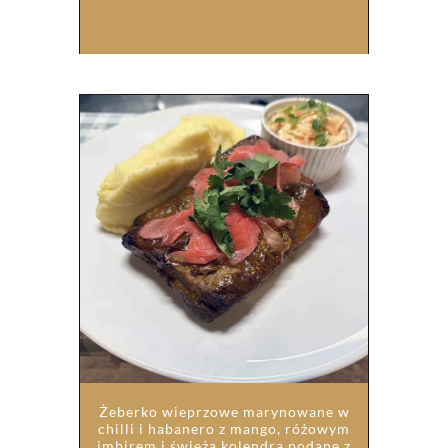
Żeberko wieprzowe marynowane w
chilli i habanero z mango, różowym
imbirem i świeżą kolendrą podane z