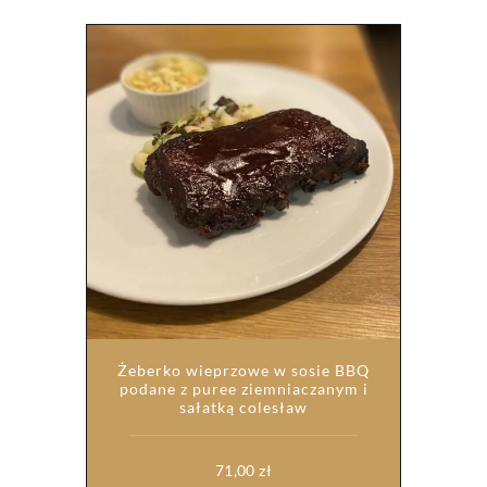
Żeberko wieprzowe w sosie BBQ
podane z puree ziemniaczanym i
sałatką colesław
71,00
zł