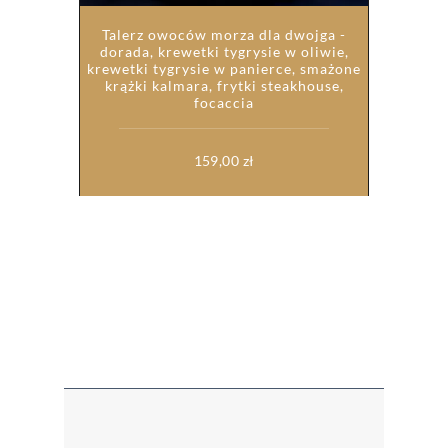
Talerz owoców morza dla dwojga -
dorada, krewetki tygrysie w oliwie,
krewetki tygrysie w panierce, smażone
krążki kalmara, frytki steakhouse,
focaccia
159,00
zł