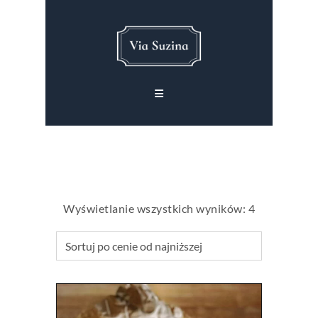
Posortowan
Wyświetlanie wszystkich wyników: 4
według
ceny:
od
niskiej