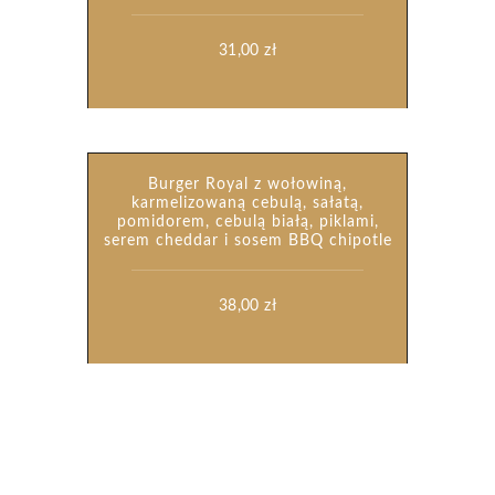
31,00
zł
Burger Royal z wołowiną,
karmelizowaną cebulą, sałatą,
pomidorem, cebulą białą, piklami,
serem cheddar i sosem BBQ chipotle
38,00
zł